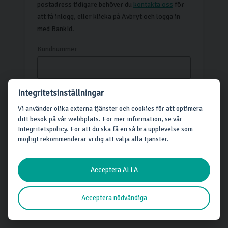
postadress tidigare behöver du
kontakta oss
för
att få inlogg, eller klicka på Avbryt och logga in
med BankId.
Kundnummer
Integritetsinställningar
Skicka
Avbryt
Vi använder olika externa tjänster och cookies för att optimera
ditt besök på vår webbplats. För mer information, se vår
Integritetspolicy. För att du ska få en så bra upplevelse som
möjligt rekommenderar vi dig att välja alla tjänster.
Acceptera ALLA
Acceptera nödvändiga